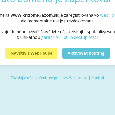
ména
www.krizomkrazom.sk
je zaregistrovaná vo
WebHo
ale momentálne nie je prevádzkovaná.
svoju doménu oživiť? Navštívte nás a získajte spoľahlivý we
s unikátnou
garanciou 100 % dostupnosti!
Navštíviť WebHouse
Aktivovať hosting
Zavolajte nám
|
Centrum podpory WebHouse
|
Kontakt